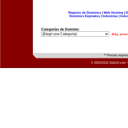
Registro de Dominios
|
Web Hosting
|
D
Dominios Expirados
|
Industrias
|
Indu
Categorías de Dominio:
[Pág. princi
** Precios expre
© 2002/2022 Solo10.com