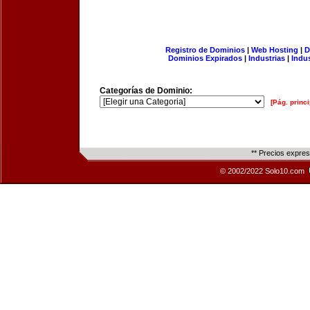
Registro de Dominios
|
Web Hosting
|
D
Dominios Expirados
|
Industrias
|
Indu
Categorías de Dominio:
[Pág. princi
** Precios expre
© 2002/2022 Solo10.com