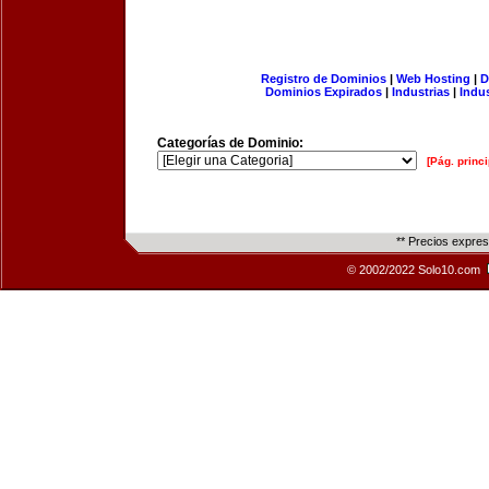
Registro de Dominios
|
Web Hosting
|
D
Dominios Expirados
|
Industrias
|
Indu
Categorías de Dominio:
[Pág. princi
** Precios expre
© 2002/2022 Solo10.com