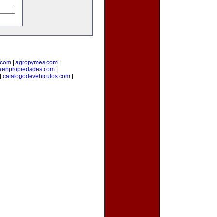
.com
|
agropymes.com
|
taenpropiedades.com
|
|
catalogodevehiculos.com
|