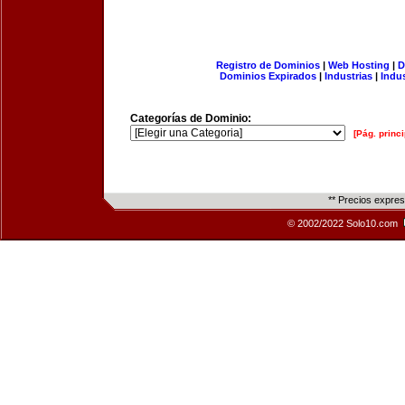
Registro de Dominios
|
Web Hosting
|
D
Dominios Expirados
|
Industrias
|
Indu
Categorías de Dominio:
[Pág. princi
** Precios expre
© 2002/2022 Solo10.com