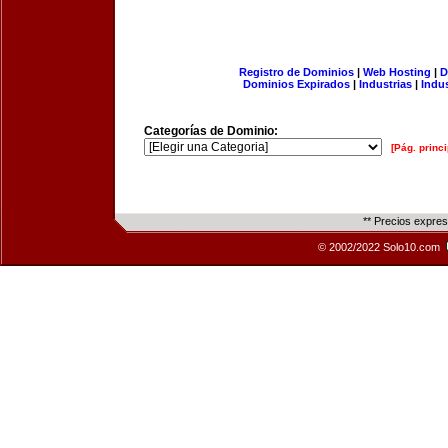
Registro de Dominios
|
Web Hosting
|
D
Dominios Expirados
|
Industrias
|
Indu
Categorías de Dominio:
[Pág. princi
** Precios expre
© 2002/2022 Solo10.com