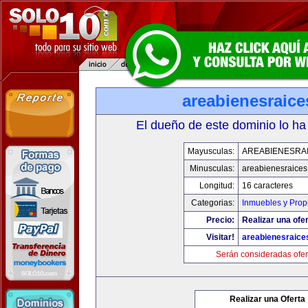
areabienesraic
El dueño de este dominio lo ha
Mayusculas:
AREABIENESRA
Minusculas:
areabienesraice
Longitud:
16 caracteres
Categorias:
Inmuebles y Pro
Precio:
Realizar una ofer
Visitar!
areabienesraice
Serán consideradas ofer
Realizar una Oferta