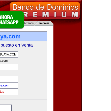
aya.com
 puesto en Venta
GUAYA.COM
a.com
a!
ya.com
tas