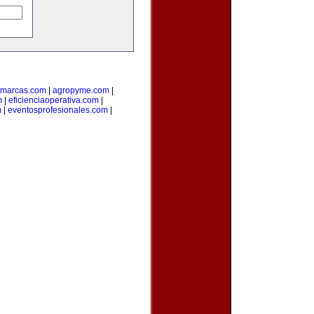
amarcas.com
|
agropyme.com
|
m
|
eficienciaoperativa.com
|
m
|
eventosprofesionales.com
|